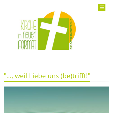
"..., weil Liebe uns (be)trifft!"